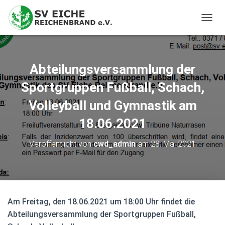
N
A
V
I
G
Abteilungsversammlung der
A
T
Sportgruppen Fußball, Schach,
I
Volleyball und Gymnastik am
O
N
18.06.2021
U
M
S
Veröffentlicht von
cwd_admin
am
28. Mai 2021
C
H
A
L
T
E
Am Freitag, den 18.06.2021 um 18:00 Uhr findet die
N
Abteilungsversammlung der Sportgruppen Fußball,